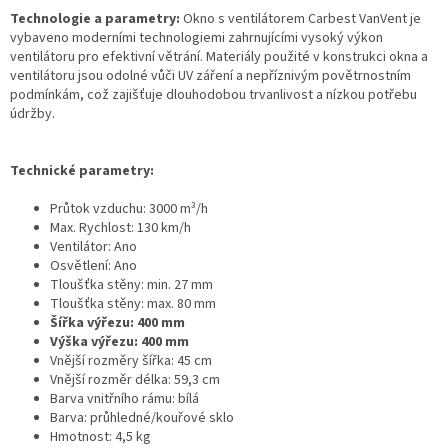
Technologie a parametry:
Okno s ventilátorem Carbest VanVent je
vybaveno moderními technologiemi zahrnujícími vysoký výkon
ventilátoru pro efektivní větrání. Materiály použité v konstrukci okna a
ventilátoru jsou odolné vůči UV záření a nepříznivým povětrnostním
podmínkám, což zajišťuje dlouhodobou trvanlivost a nízkou potřebu
údržby.
Technické parametry:
Průtok vzduchu: 3000 m³/h
Max. Rychlost: 130 km/h
Ventilátor: Ano
Osvětlení: Ano
Tloušťka stěny: min. 27 mm
Tloušťka stěny: max. 80 mm
Šířka výřezu: 400 mm
Výška výřezu: 400 mm
Vnější rozměry šířka: 45 cm
Vnější rozměr délka: 59,3 cm
Barva vnitřního rámu: bílá
Barva: průhledné/kouřové sklo
Hmotnost: 4,5 kg