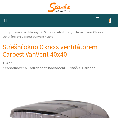
Přejít
na
obsah
NÁKUP
KOŠÍK
Domů
/
Okna a ventilátory
/
Střešní ventilátory
/
Střešní okno Okno s
Izolace
a
ventilátorem Carbest VanVent 40x40
odhlučnění
Střešní okno Okno s ventilátorem
Carbest VanVent 40x40
Konstrukční
materiály
15427
Průměrné
Neohodnoceno
Podrobnosti hodnocení
Značka:
Carbest
Okna
hodnocení
a
produktu
ventilátory
je
0,0
z
Elektro
5
hvězdiček.
Voda