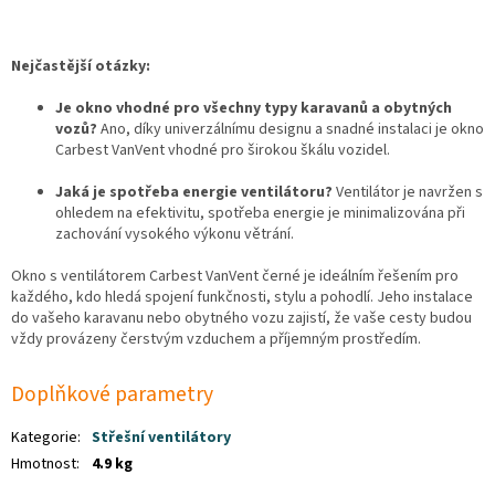
Nejčastější otázky:
Je okno vhodné pro všechny typy karavanů a obytných
vozů?
Ano, díky univerzálnímu designu a snadné instalaci je okno
Carbest VanVent vhodné pro širokou škálu vozidel.
Jaká je spotřeba energie ventilátoru?
Ventilátor je navržen s
ohledem na efektivitu, spotřeba energie je minimalizována při
zachování vysokého výkonu větrání.
Okno s ventilátorem Carbest VanVent černé je ideálním řešením pro
každého, kdo hledá spojení funkčnosti, stylu a pohodlí. Jeho instalace
do vašeho karavanu nebo obytného vozu zajistí, že vaše cesty budou
vždy provázeny čerstvým vzduchem a příjemným prostředím.
Doplňkové parametry
Kategorie
:
Střešní ventilátory
Hmotnost
:
4.9 kg