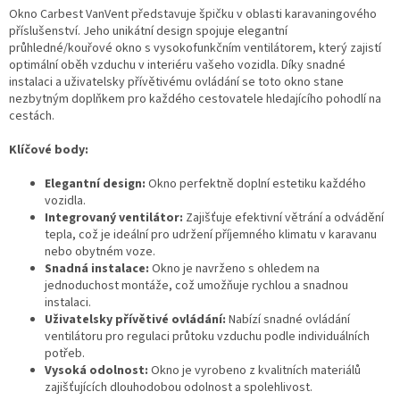
Okno Carbest VanVent představuje špičku v oblasti karavaningového
příslušenství. Jeho unikátní design spojuje elegantní
průhledné/kouřové okno s vysokofunkčním ventilátorem, který zajistí
optimální oběh vzduchu v interiéru vašeho vozidla. Díky snadné
instalaci a uživatelsky přívětivému ovládání se toto okno stane
nezbytným doplňkem pro každého cestovatele hledajícího pohodlí na
cestách.
Klíčové body:
Elegantní design:
Okno perfektně doplní estetiku každého
vozidla.
Integrovaný ventilátor:
Zajišťuje efektivní větrání a odvádění
tepla, což je ideální pro udržení příjemného klimatu v karavanu
nebo obytném voze.
Snadná instalace:
Okno je navrženo s ohledem na
jednoduchost montáže, což umožňuje rychlou a snadnou
instalaci.
Uživatelsky přívětivé ovládání:
Nabízí snadné ovládání
ventilátoru pro regulaci průtoku vzduchu podle individuálních
potřeb.
Vysoká odolnost:
Okno je vyrobeno z kvalitních materiálů
zajišťujících dlouhodobou odolnost a spolehlivost.