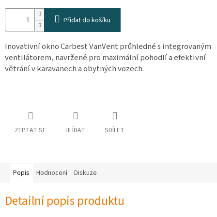
osobních
údajů
Přidat do košíku
Obchodní
podmínky
Inovativní okno Carbest VanVent průhledné s integrovaným
ventilátorem, navržené pro maximální pohodlí a efektivní
Vrácení
zboží
větrání v karavanech a obytných vozech.
a
reklamace
Bonusový
program
Karavánek
ZEPTAT SE
HLÍDAT
SDÍLET
Moje
objednávka
Přihlášení
Popis
Hodnocení
Diskuze
Detailní popis produktu