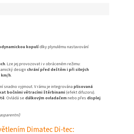
odynamickou kopulí
díky plynulému nastavování
uch
. Lze jej provozovat i v obráceném režimu:
namický design
chrání před deštěm i při silných
0 km/h
.
ění snadno vyjmout. V rámu je integrována
plisovaná
kat bočními větracími štěrbinami
(efekt difuzoru).
otě
. Ovládá se
dálkovým ovladačem
nebo přes
displej
rasparentní)
světlením Dimatec Di-tec: