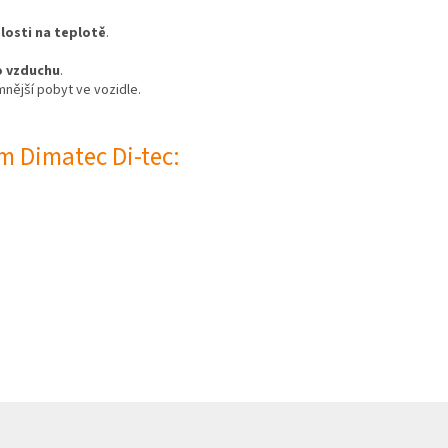
slosti na teplotě
.
o vzduchu
.
mnější pobyt ve vozidle.
m Dimatec Di-tec: