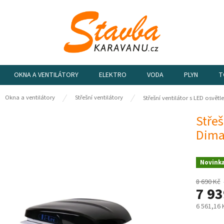
OKNA A VENTILÁTORY
ELEKTRO
VODA
PLYN
T
ů
Okna a ventilátory
Střešní ventilátory
Střešní ventilátor s LED osvět
Střeš
Dima
Novink
8 690 Kč
7 93
6 561,16
Měrná