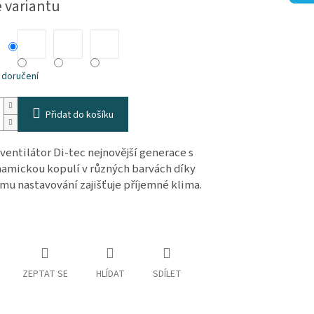
e variantu
hvězdiček.
 doručení
Přidat do košíku
 ventilátor Di-tec nejnovější generace s
amickou kopulí v různých barvách díky
mu nastavování zajišťuje příjemné klima.
ZEPTAT SE
HLÍDAT
SDÍLET