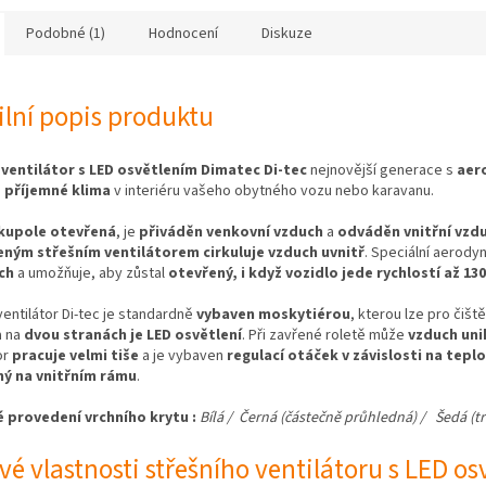
Podobné (1)
Hodnocení
Diskuze
ilní popis produktu
 ventilátor s LED osvětlením Dimatec Di-tec
nejnovější generace s
aer
e
příjemné klima
v interiéru vašeho obytného vozu nebo karavanu.
kupole otevřená
, je
přiváděn venkovní vzduch
a
odváděn vnitřní vzd
eným střešním ventilátorem cirkuluje vzduch uvnitř
. Speciální aerody
ch
a umožňuje, aby zůstal
otevřený, i když vozidlo jede rychlostí až 13
ventilátor Di-tec je standardně
vybaven moskytiérou
, kterou lze pro čišt
a na
dvou stranách je LED osvětlení
. Při zavřené roletě může
vzduch uni
or
pracuje velmi tiše
a je vybaven
regulací otáček v závislosti na tepl
ý na vnitřním rámu
.
 provedení vrchního krytu :
Bílá / Černá (částečně průhledná) / Šedá (t
ové vlastnosti střešního ventilátoru s LED o