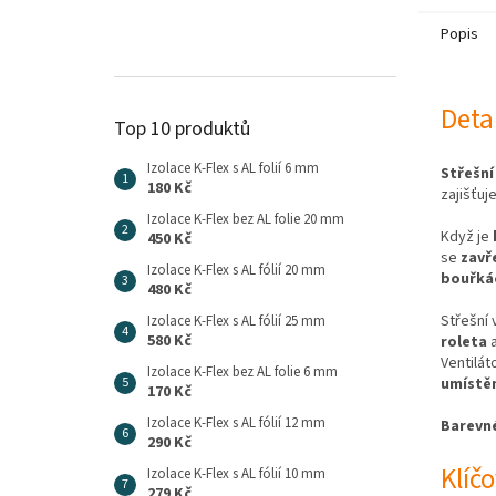
Popis
Deta
Top 10 produktů
Izolace K-Flex s AL folií 6 mm
Střešní
180 Kč
zajišťuj
Izolace K-Flex bez AL folie 20 mm
Když je
450 Kč
se
zavř
Izolace K-Flex s AL fólií 20 mm
bouřká
480 Kč
Střešní 
Izolace K-Flex s AL fólií 25 mm
580 Kč
roleta
Ventilát
Izolace K-Flex bez AL folie 6 mm
umístěn
170 Kč
Izolace K-Flex s AL fólií 12 mm
Barevné
290 Kč
Klíč
Izolace K-Flex s AL fólií 10 mm
279 Kč