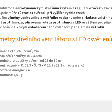
entilátor s
aerodynamickým střešním krytem
a
regulací otáček v závi
upole může
zůstat otevřená i při vyšších rychlostech
.
ežim
výměny venkovního a vnitřního vzduchu
nebo
cirkulace vnitřníh
íť proti hmyzu, plisovaná roleta proti slunci a LED osvětlení
pro příje
vládání
dálkovým ovladačem
nebo ovládacím
panelem na větráku
.
metry střešního ventilátoru s LED osvětlení
3
ýměna vzduchu: 50 m
/min.
nstalační rozměry: 40 x 40 cm
hodné pro tloušťky střech: od 27 do 80 mm
nější rozměry: D. 59,3 x Š. 45 x V. 12,7 / 18,2 cm (otevřeno)
potřeba energie: 2 A
motnost: 4,5 kg