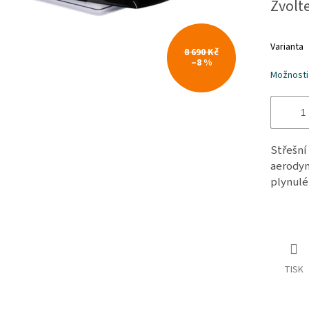
Zvolt
cena:
Varianta
8 690 Kč
–8 %
Možnosti
Střešní
aerodyn
plynulé
TISK