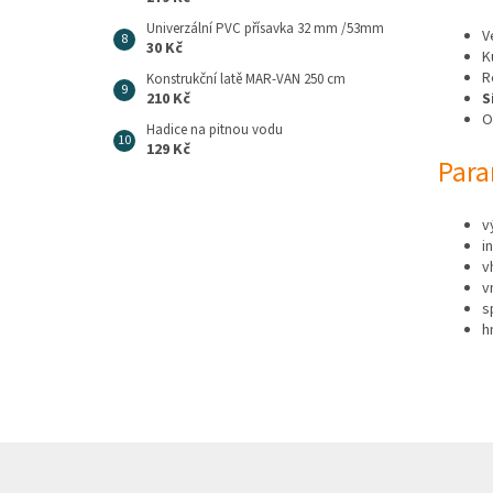
Univerzální PVC přísavka 32 mm /53mm
V
30 Kč
K
R
Konstrukční latě MAR-VAN 250 cm
S
210 Kč
O
Hadice na pitnou vodu
129 Kč
Para
v
i
v
v
s
h
Z
á