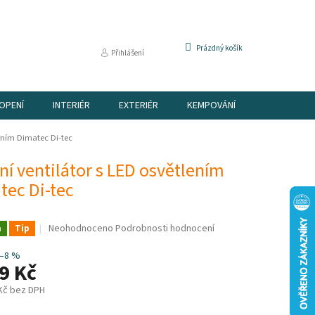
NÁKUPNÍ
Prázdný košík
Přihlášení
KOŠÍK
OPENÍ
INTERIÉR
EXTERIÉR
KEMPOVÁNÍ
DÁRKOVÉ P
lením Dimatec Di-tec
ní ventilátor s LED osvětlením
tec Di-tec
Průměrné
Neohodnoceno
Podrobnosti hodnocení
a
Tip
hodnocení
produktu
–8 %
9 Kč
je
0,0
 Kč bez DPH
z
5