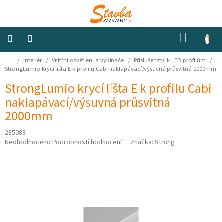
Přejít
na
obsah
NÁKUP
KOŠÍK
Domů
/
Interiér
/
Vnitřní osvětlení a vypínače
/
Příslušenství k LED profilům
/
Izolace
a
StrongLumio krycí lišta E k profilu Cabi naklapávací/výsuvná průsvitná 2000mm
odhlučnění
StrongLumio krycí lišta E k profilu Cabi
naklapávací/výsuvná průsvitná
Konstrukční
materiály
2000mm
285083
Okna
Průměrné
Neohodnoceno
Podrobnosti hodnocení
Značka:
Strong
a
ventilátory
hodnocení
produktu
je
Elektro
0,0
z
5
Voda
hvězdiček.