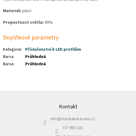
Materiál:
plast
Propustnost světla:
90%
Doplňkové parametry
Kategorie
:
Příslušenství k LED profilům
Barva
:
Průhledná
Barva
:
Průhledná
Z
á
p
Kontakt
a
info
@
stavbakaravanu.cz
t
í
737 983 221