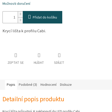
osobních
Možnosti doručení
údajů
Obchodní
Přidat do košíku
podmínky
Krycí lišta k profilu Cabi.
Vrácení
zboží
a
reklamace
Bonusový
program
Karavánek
ZEPTAT SE
HLÍDAT
SDÍLET
Moje
objednávka
Přihlášení
Popis
Podobné (3)
Hodnocení
Diskuze
Detailní popis produktu
Krycí lišta průsvitná.
K naklapnutí do LED profilu Cabi.