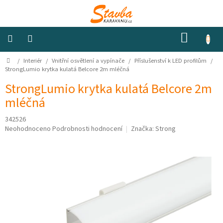
Přejít
na
obsah
NÁKUP
KOŠÍK
Domů
/
Interiér
/
Vnitřní osvětlení a vypínače
/
Příslušenství k LED profilům
/
Izolace
a
StrongLumio krytka kulatá Belcore 2m mléčná
odhlučnění
StrongLumio krytka kulatá Belcore 2m
mléčná
Konstrukční
materiály
342526
Průměrné
Neohodnoceno
Podrobnosti hodnocení
Značka:
Strong
Okna
hodnocení
a
produktu
ventilátory
je
0,0
z
Elektro
5
hvězdiček.
Voda