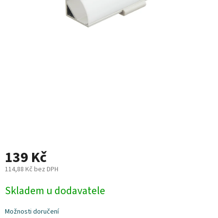
Plyn
Topení
Interiér
Exteriér
Kempování
Dárkové
poukazy
139 Kč
Kontakty
114,88 Kč bez DPH
Měrná
O
Skladem u dodavatele
nás
cena:
Podmínky
Možnosti doručení
ochrany