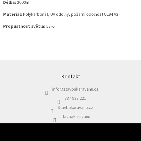
Délka:
2000m
Materiál:
Polykarbonát, UV odolný, požární odolnost UL94 V2
Propustnost světla:
53%
Z
á
p
Kontakt
a
info
@
stavbakaravanu.cz
t
í
737 983 221
Stavbakaravanu.cz
stavbakaravanu
Odebírat newsletter