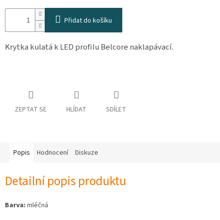
osobních
údajů
Přidat do košíku
Obchodní
podmínky
Krytka kulatá k LED profilu Belcore naklapávací.
Vrácení
zboží
a
reklamace
Bonusový
program
ZEPTAT SE
HLÍDAT
SDÍLET
Karavánek
Moje
objednávka
Popis
Hodnocení
Diskuze
Přihlášení
Detailní popis produktu
Barva:
mléčná