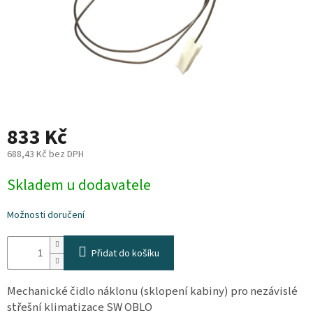
Plyn
Topení
Interiér
Exteriér
833 Kč
688,43 Kč bez DPH
Kempování
Měrná
Skladem u dodavatele
cena:
Dárkové
poukazy
Možnosti doručení
Kontakty
Přidat do košíku
O
nás
Mechanické čidlo náklonu (sklopení kabiny) pro nezávislé
Podmínky
střešní klimatizace SW OBLO
ochrany