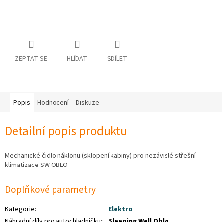
osobních
údajů
Obchodní
podmínky
ZEPTAT SE
HLÍDAT
SDÍLET
Vrácení
zboží
a
reklamace
Bonusový
Popis
Hodnocení
Diskuze
program
Karavánek
Detailní popis produktu
Moje
objednávka
Mechanické čidlo náklonu (sklopení kabiny) pro nezávislé střešní
Přihlášení
klimatizace SW OBLO
Doplňkové parametry
Kategorie
:
Elektro
Náhradní díly pro autochladničku:
:
Sleeping Well Oblo