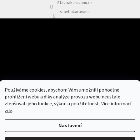
Stavbakaravanu.cz
stavbakaravanu
Odebírat newsletter
Vložte svůj e-mail a my vám budeme zasílat informace o nových
produktech na našem e-shopu.
E-mail
Vložením e-mailu souhlasíte s
podmínkami ochrany osobních údajů
Používáme cookies, abychom Vám umožnili pohodlné
PŘIHLÁSIT SE
prohlížení webu a díky analýze provozu webu neustále
zlepšovali jeho funkce, výkon a použitelnost
.
Více informací
zde
.
Vytvořil Shoptet
&
Nastavení