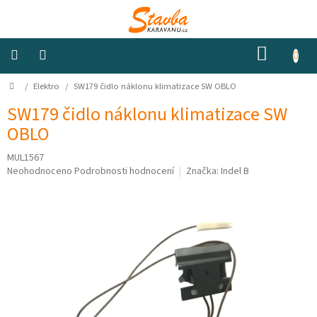
Přejít
na
obsah
NÁKUP
KOŠÍK
Domů
/
Elektro
/
SW179 čidlo náklonu klimatizace SW OBLO
Izolace
a
odhlučnění
SW179 čidlo náklonu klimatizace SW
OBLO
Konstrukční
materiály
MUL1567
Průměrné
Neohodnoceno
Podrobnosti hodnocení
Značka:
Indel B
hodnocení
Okna
produktu
a
je
ventilátory
0,0
z
5
Elektro
hvězdiček.
Voda