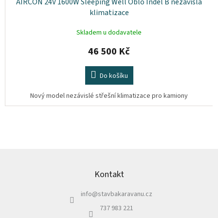
AIRCON 24V 1600W Sleeping Well Oblo Indel B nezávislá
klimatizace
Skladem u dodavatele
46 500 Kč
Do košíku
Nový model nezávislé střešní klimatizace pro kamiony
Z
á
p
Kontakt
a
info
@
stavbakaravanu.cz
t
í
737 983 221