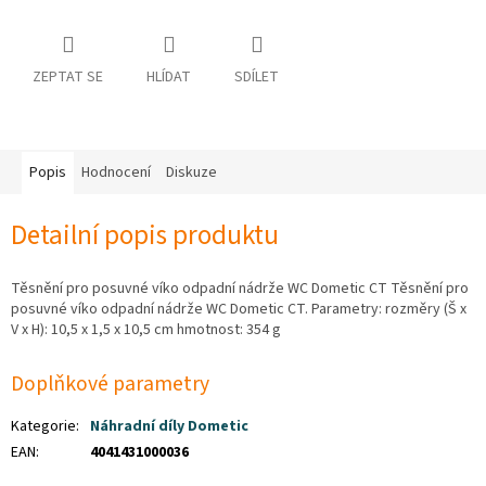
osobních
údajů
Obchodní
ZEPTAT SE
HLÍDAT
SDÍLET
podmínky
Vrácení
zboží
a
Popis
Hodnocení
Diskuze
reklamace
Bonusový
Detailní popis produktu
program
Karavánek
Těsnění pro posuvné víko odpadní nádrže WC Dometic CT Těsnění pro
Moje
posuvné víko odpadní nádrže WC Dometic CT. Parametry: rozměry (Š x
objednávka
V x H): 10,5 x 1,5 x 10,5 cm hmotnost: 354 g
Přihlášení
Doplňkové parametry
Kategorie
:
Náhradní díly Dometic
EAN
:
4041431000036