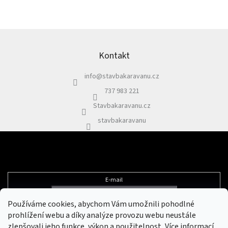
Z
á
p
Kontakt
a
info
@
stavbakaravanu.cz
t
í
737 983 221
Stavbakaravanu.cz
stavbakaravanu
Odebírat newsletter
E-mail
Používáme cookies, abychom Vám umožnili pohodlné
Vložením e-mailu souhlasíte s
podmínkami ochrany osobních údajů
prohlížení webu a díky analýze provozu webu neustále
zlepšovali jeho funkce, výkon a použitelnost
.
Více informací