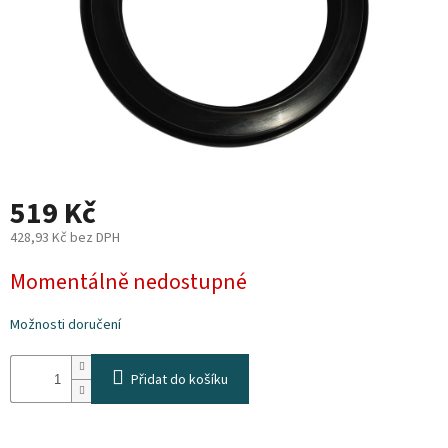
Plyn
Topení
Interiér
Exteriér
519 Kč
Kempování
428,93 Kč bez DPH
Měrná
Momentálně nedostupné
cena:
Dárkové
poukazy
Možnosti doručení
Kontakty
Přidat do košíku
O
nás
Podmínky
ochrany