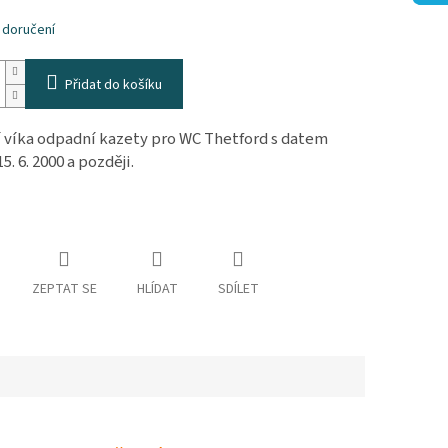
k.
 doručení
Přidat do košíku
 víka odpadní kazety pro WC Thetford s datem
5. 6. 2000 a později.
ZEPTAT SE
HLÍDAT
SDÍLET