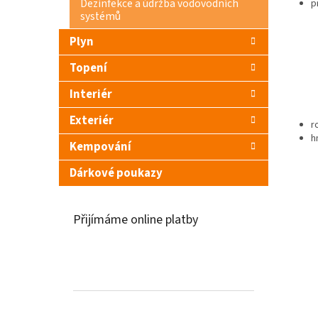
Dezinfekce a údržba vodovodních
p
systémů
Plyn
Topení
Interiér
Exteriér
r
h
Kempování
Dárkové poukazy
Přijímáme online platby