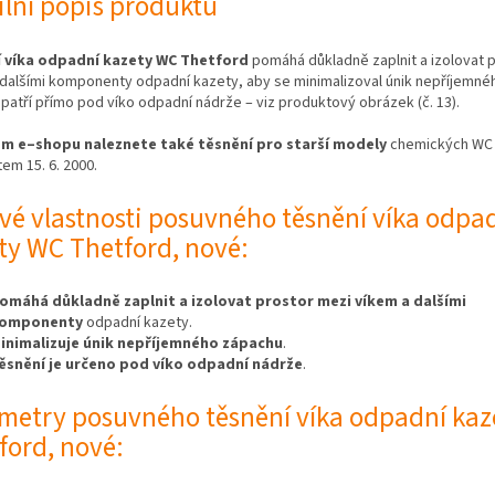
ilní popis produktu
 víka odpadní kazety WC Thetford
pomáhá důkladně zaplnit a izolovat 
 dalšími komponenty odpadní kazety, aby se minimalizoval únik nepříjemné
patří přímo pod víko odpadní nádrže – viz produktový obrázek (č. 13).
m e–shopu naleznete také těsnění pro starší modely
chemických WC
em 15. 6. 2000.
ové vlastnosti posuvného těsnění víka odpa
ty WC Thetford, nové:
omáhá důkladně zaplnit a izolovat prostor mezi víkem a dalšími
omponenty
odpadní kazety.
inimalizuje únik nepříjemného zápachu
.
ěsnění je určeno pod víko odpadní nádrže
.
metry posuvného těsnění víka odpadní ka
ford, nové: