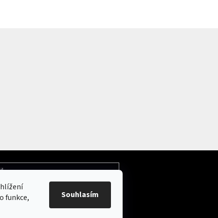
il
hlížení
Souhlasím
ochrany osobních údajů
o funkce,