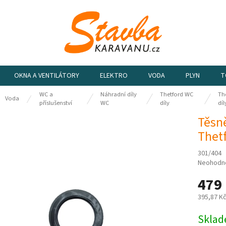
OKNA A VENTILÁTORY
ELEKTRO
VODA
PLYN
T
WC a
Náhradní díly
Thetford WC
The
ů
Voda
příslušenství
WC
díly
díl
Těsn
Thet
301/404
Průměrn
Neohodn
hodnocen
479
produktu
je
395,87 K
0,0
z
Měrná
Sklad
5
cena: