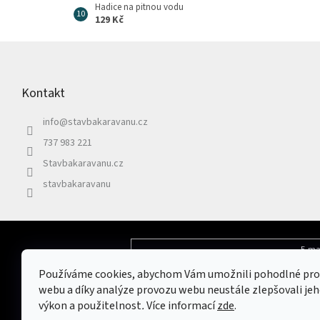
Hadice na pitnou vodu
129 Kč
Z
á
p
Kontakt
a
t
info
@
stavbakaravanu.cz
í
737 983 221
Stavbakaravanu.cz
stavbakaravanu
E-ma
Odebírat newsletter
Používáme cookies, abychom Vám umožnili pohodlné pro
Vložením e-mailu souhlasíte s
podmínkami 
webu a díky analýze provozu webu neustále zlepšovali jeh
výkon a použitelnost
.
Více informací
zde
.