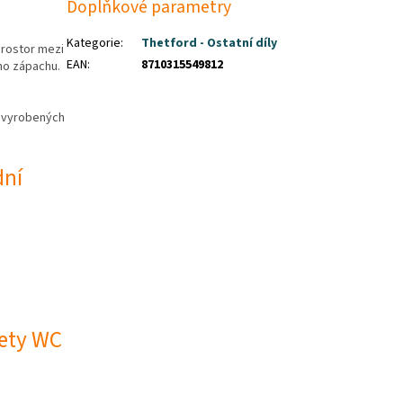
Doplňkové parametry
Kategorie
:
Thetford - Ostatní díly
prostor mezi
EAN
:
8710315549812
ho zápachu.
 vyrobených
dní
zety WC