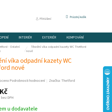
NÁKUPNÍ
Prázdný košík
Přihlášení
KOŠÍK
OPENÍ
INTERIÉR
EXTERIÉR
KEMPOVÁNÍ
DÁRKOVÉ P
tford - Ostatní
Těsnění víka odpadní kazety WC Thetford
y
nové
ění víka odpadní kazety WC
ford nové
é
oceno
Podrobnosti hodnocení
Značka:
Thetford
í
 Kč
č bez DPH
em u dodavatele