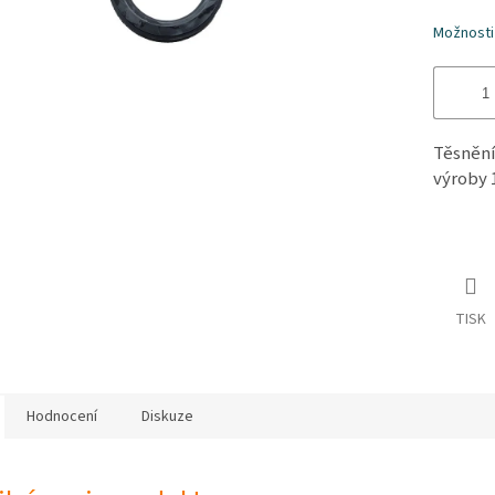
hvězdiče
Možnosti
Těsnění
výroby 1
TISK
Hodnocení
Diskuze