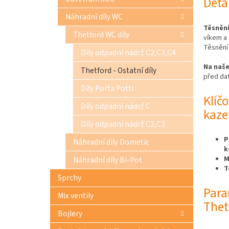
Deta
Náhradní díly WC
Těsnění
Thetford WC díly
víkem a
Těsnění 
Díly odpadní nádrž C2,C3,C4
Na naše
Thetford - Ostatní díly
před dat
Díly Porta Potti
Klíč
Díly odpadní nádrž C
kaze
Díly odpadní nádrž C2,C3
P
Náhradní díly Dometic
k
M
Náhradní díly Bi-Pot
T
Sprchy
Para
Mix ventily
Thet
Bojlery