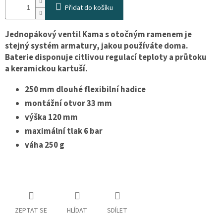
osobních
Přidat do košíku
údajů
Jednopákový ventil Kama s otočným ramenem je
Obchodní
podmínky
stejný systém armatury, jakou používáte doma.
Baterie disponuje citlivou regulací teploty a průtoku
Vrácení
zboží
a keramickou kartuší.
a
reklamace
250 mm dlouhé flexibilní hadice
Bonusový
montážní otvor 33 mm
program
Karavánek
výška 120 mm
maximální tlak 6 bar
Moje
objednávka
váha 250 g
Přihlášení
ZEPTAT SE
HLÍDAT
SDÍLET