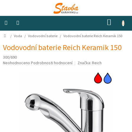
Přejít
na
obsah
NÁKUP
KOŠÍK
Domů
/
Voda
/
Vodovodní baterie
/
Vodovodní baterie Reich Keramik 150
Izolace
a
odhlučnění
Vodovodní baterie Reich Keramik 150
300/690
Konstrukční
Průměrné
Neohodnoceno
Podrobnosti hodnocení
Značka:
Reich
materiály
hodnocení
produktu
je
Okna
a
0,0
ventilátory
z
5
hvězdiček.
Elektro
Voda