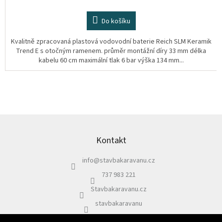
Do košíku
Kvalitně zpracovaná plastová vodovodní baterie Reich SLM Keramik
Trend E s otočným ramenem. průměr montážní díry 33 mm délka
kabelu 60 cm maximální tlak 6 bar výška 134 mm...
Z
á
p
Kontakt
a
info
@
stavbakaravanu.cz
t
í
737 983 221
Stavbakaravanu.cz
stavbakaravanu