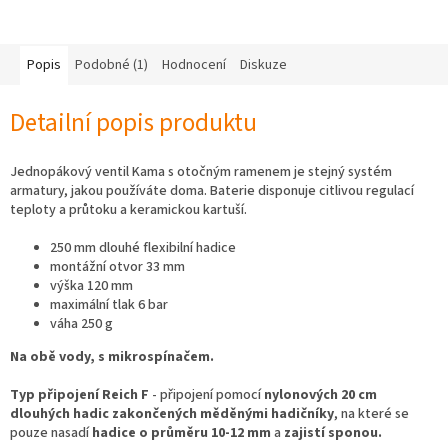
Popis
Podobné (1)
Hodnocení
Diskuze
Detailní popis produktu
Jednopákový ventil Kama s otočným ramenem je stejný systém
armatury, jakou používáte doma. Baterie disponuje citlivou regulací
teploty a průtoku a keramickou kartuší.
250 mm dlouhé flexibilní hadice
montážní otvor 33 mm
výška 120 mm
maximální tlak 6 bar
váha 250 g
Na obě vody, s mikrospínačem.
Typ připojení Reich F
- připojení pomocí
nylonových 20 cm
dlouhých hadic zakončených měděnými hadičníky
, na které se
pouze nasadí
hadice o průměru 10-12 mm
a
zajistí sponou.