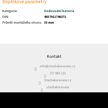
Doplňkové parametry
Kategorie
:
Vodovodní baterie
EAN
:
4037911740271
Průměr montážního otvoru
:
33 mm
Z
á
p
Kontakt
a
info
@
stavbakaravanu.cz
t
í
737 983 221
Stavbakaravanu.cz
stavbakaravanu
Odebírat newsletter