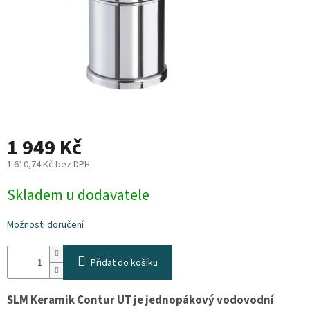
Plyn
Topení
Interiér
Exteriér
1 949 Kč
Kempování
1 610,74 Kč bez DPH
Měrná
Skladem u dodavatele
cena:
Dárkové
poukazy
Možnosti doručení
Kontakty
Přidat do košíku
O
nás
SLM Keramik Contur UT je jednopákový vodovodní
Podmínky
ochrany