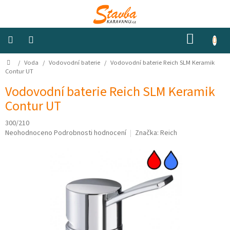
Přejít
na
obsah
NÁKUP
KOŠÍK
Domů
/
Voda
/
Vodovodní baterie
/
Vodovodní baterie Reich SLM Keramik
Izolace
a
Contur UT
odhlučnění
Vodovodní baterie Reich SLM Keramik
Contur UT
Konstrukční
materiály
300/210
Průměrné
Neohodnoceno
Podrobnosti hodnocení
Značka:
Reich
Okna
hodnocení
a
produktu
ventilátory
je
0,0
z
Elektro
5
hvězdiček.
Voda