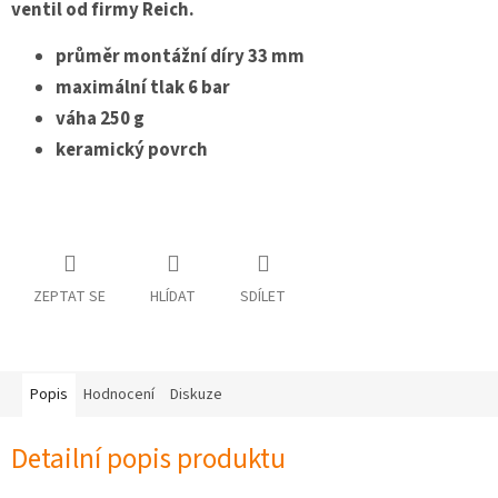
ventil od firmy Reich.
osobních
údajů
průměr montážní díry 33 mm
Obchodní
maximální tlak 6 bar
podmínky
váha 250 g
Vrácení
keramický povrch
zboží
a
reklamace
Bonusový
program
Karavánek
ZEPTAT SE
HLÍDAT
SDÍLET
Moje
objednávka
Přihlášení
Popis
Hodnocení
Diskuze
Detailní popis produktu