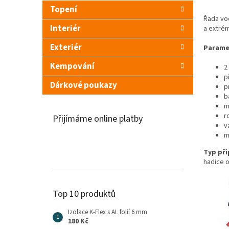
Topení
Řada vo
Interiér
a extré
Exteriér
Parame
Kempování
2
p
Dárkové poukazy
p
b
m
r
Přijímáme online platby
v
m
Typ při
hadice o
Top 10 produktů
Izolace K-Flex s AL folií 6 mm
180 Kč