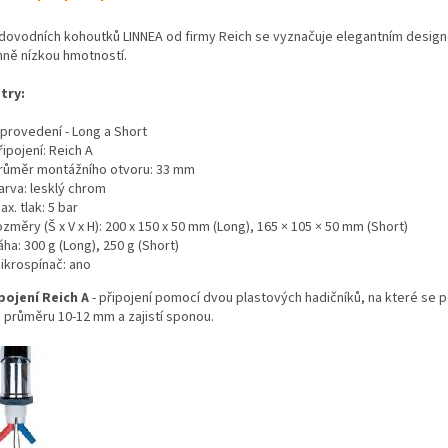
dovodních kohoutků LINNEA od firmy Reich se vyznačuje elegantním desig
mně nízkou hmotností.
try:
 provedení - Long a Short
řipojení: Reich A
růměr montážního otvoru: 33 mm
arva: lesklý chrom
ax. tlak: 5 bar
ozměry (Š x V x H): 200 x 150 x 50 mm (Long), 165 × 105 × 50 mm (Short)
áha: 300 g (Long), 250 g (Short)
ikrospínač: ano
pojení Reich A
- připojení pomocí dvou plastových hadičníků, na které se 
 průměru 10-12 mm a zajistí sponou.