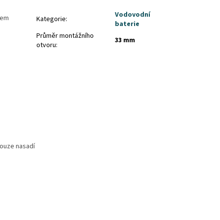
Vodovodní
nem
Kategorie
:
baterie
Průměr montážního
33 mm
otvoru
:
pouze nasadí