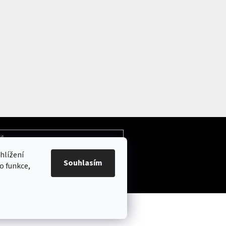
il
hlížení
Souhlasím
ochrany osobních údajů
o funkce,
.
Upravit nastavení cookies