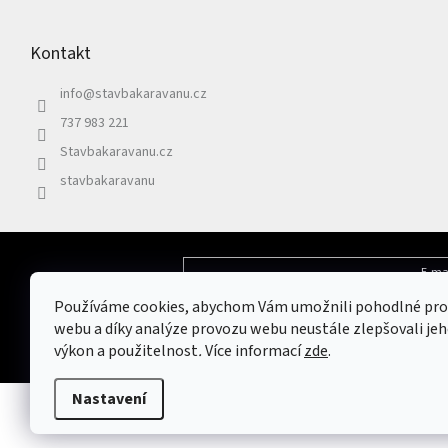
á
p
Kontakt
a
t
info
@
stavbakaravanu.cz
í
737 983 221
Stavbakaravanu.cz
stavbakaravanu
E-ma
Odebírat newsletter
Používáme cookies, abychom Vám umožnili pohodlné pro
Vložením e-mailu souhlasíte s
podmínkami 
webu a díky analýze provozu webu neustále zlepšovali jeh
výkon a použitelnost
.
Více informací
zde
.
Nastavení
Copyright 2026
Stavbakaravanu.cz
. Všechna práva vyhrazena