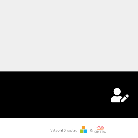
Vytvořil Shoptet
&