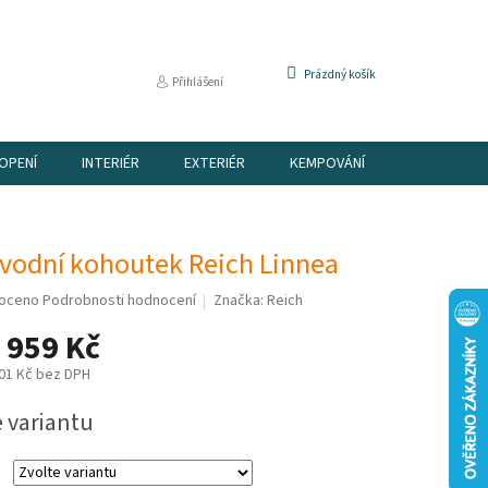
NÁKUPNÍ
Prázdný košík
Přihlášení
KOŠÍK
OPENÍ
INTERIÉR
EXTERIÉR
KEMPOVÁNÍ
DÁRKOVÉ P
vodní kohoutek Reich Linnea
é
oceno
Podrobnosti hodnocení
Značka:
Reich
í
 959 Kč
01 Kč
bez DPH
e variantu
k.