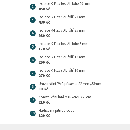
Izolace K-Flex bez AL folie 20 mm
450 Kč
Izolace K-Flex s AL fólií 20 mm
480 Kč
Izolace K-Flex s AL fólií 25 mm
580 Kč
Izolace K-Flex bez AL folie 6 mm
170 Kč
Izolace K-Flex s AL fólií 12 mm
290 Kč
Izolace K-Flex s AL fólií 10 mm
279 Kč
Univerzální PVC přísavka 32 mm /53mm
30 Kč
Konstrukční latě MAR-VAN 250 cm
210 Kč
Hadice na pitnou vodu
129 Kč
Z