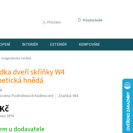
NÁKUPNÍ
Prázdný košík
Přihlášení
KOŠÍK
OPENÍ
INTERIÉR
EXTERIÉR
KEMPOVÁNÍ
DÁRKOVÉ P
4 magnetická hnědá
dka dveří skříňky W4
etická hnědá
4
é
oceno
Podrobnosti hodnocení
Značka:
W4
í
 Kč
 bez DPH
em u dodavatele