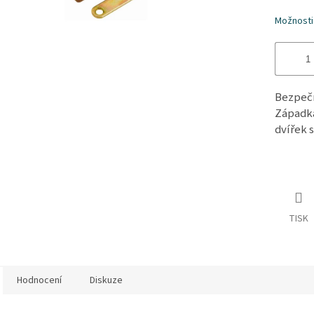
hvězdiče
Možnosti
Bezpečn
Západka
dvířek 
TISK
Hodnocení
Diskuze