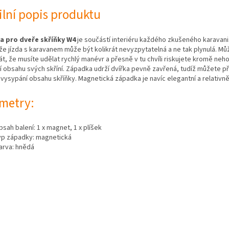
ilní popis produktu
 pro dveře skříňky W4
je součástí interiéru každého zkušeného karavani
, že jízda s karavanem může být kolikrát nevyzpytatelná a ne tak plynulá. Mů
át, že musíte udělat rychlý manévr a přesně v tu chvíli riskujete kromě neh
 obsahu svých skříní. Západka udrží dvířka pevně zavřená, tudíž můžete př
vysypání obsahu skříňky. Magnetická západka je navíc elegantní a relativn
metry:
bsah balení: 1 x magnet, 1 x plíšek
yp západky: magnetická
arva: hnědá