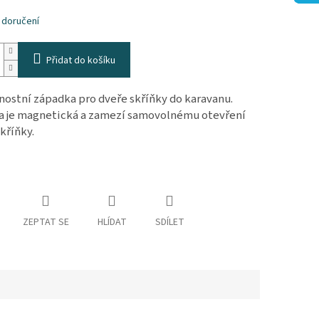
k.
 doručení
Přidat do košíku
ostní západka pro dveře skříňky do karavanu.
 je magnetická a zamezí samovolnému otevření
skříňky.
ZEPTAT SE
HLÍDAT
SDÍLET