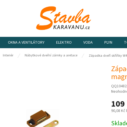
OKNA A VENTILÁTORY
ELEKTRO
VODA
PLYN
T
ů
Interiér
Nábytkové dveřní zámky a aretace
Západka dveří skříňky W
Zápa
magn
QQ10482
Průměrn
Neohodn
hodnocen
109
produktu
je
90,08 Kč
0,0
z
Měrná
Sklad
5
cena: