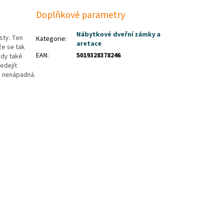
Doplňkové parametry
Nábytkové dveřní zámky a
sty. Ten
Kategorie
:
aretace
že se tak
EAN
:
5019328378246
ody také
edejít
ě nenápadná.