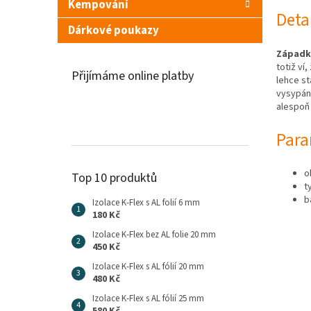
Kempování
Deta
Dárkové poukazy
Západka
totiž ví
Přijímáme online platby
lehce st
vysypání
alespoň 
Para
o
Top 10 produktů
t
b
Izolace K-Flex s AL folií 6 mm
180 Kč
Izolace K-Flex bez AL folie 20 mm
450 Kč
Izolace K-Flex s AL fólií 20 mm
480 Kč
Izolace K-Flex s AL fólií 25 mm