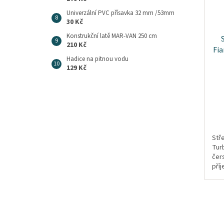
Univerzální PVC přísavka 32 mm /53mm
30 Kč
Konstrukční latě MAR-VAN 250 cm
210 Kč
Fi
Hadice na pitnou vodu
129 Kč
Stř
Turb
čer
pří
vaš
oby
ter
auto