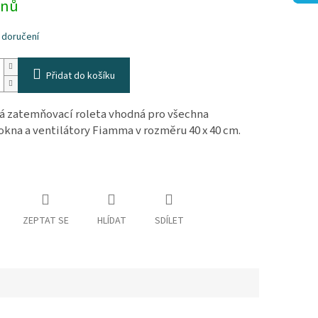
dnů
hvězdiček.
 doručení
Přidat do košíku
á zatemňovací roleta vhodná pro všechna
 okna a ventilátory Fiamma v rozměru 40 x 40 cm.
ZEPTAT SE
HLÍDAT
SDÍLET