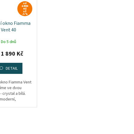
od
1 990
Kč
až
–5 %
ní okno Fiamma
Vent 40
Do 5 dnů
1 890 Kč
DETAIL
 okno Fiamma Vent
zíme ve dvou
 crystal a bílá.
 moderní,
amické a je
pro montáž na
 a obytná auta s
střechou.