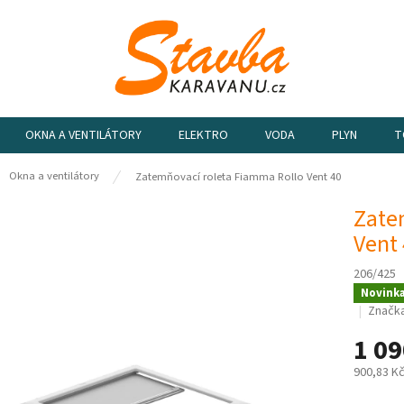
OKNA A VENTILÁTORY
ELEKTRO
VODA
PLYN
T
ů
Okna a ventilátory
Zatemňovací roleta Fiamma Rollo Vent 40
Zate
Vent
206/425
Novink
Značk
1 09
900,83 K
Měrná