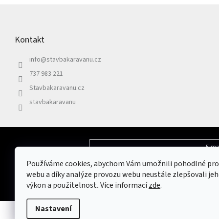
Z
á
p
Kontakt
a
t
info
@
stavbakaravanu.cz
í
737 983 221
Stavbakaravanu.cz
stavbakaravanu
E-ma
Odebírat newsletter
Používáme cookies, abychom Vám umožnili pohodlné pro
Vložením e-mailu souhlasíte s
podmínkami 
webu a díky analýze provozu webu neustále zlepšovali jeh
výkon a použitelnost
.
Více informací
zde
.
Nastavení