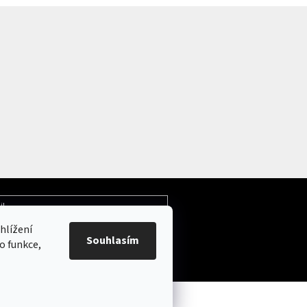
il
hlížení
Souhlasím
ochrany osobních údajů
o funkce,