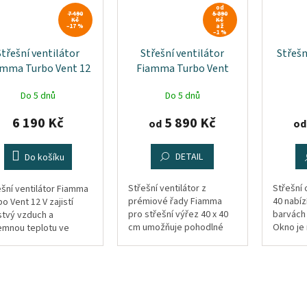
od
7 490
5 890
Kč
Kč
–17 %
až
–1 %
Střešní ventilátor
Střešní ventilátor
Střeš
amma Turbo Vent 12
Fiamma Turbo Vent
V - transparentní
Premium
Do 5 dnů
Do 5 dnů
6 190 Kč
5 890 Kč
od
od
DETAIL
Do košíku
Střešní ventilátor z
Střešní
ešní ventilátor Fiamma
prémiové řady Fiamma
40 nabí
o Vent 12 V zajistí
pro střešní výřez 40 x 40
barvách -
stvý vzduch a
cm umožňuje pohodlné
Okno je
jemnou teplotu ve
ovládání dotykovým
aerodyn
em karavanu nebo
panelem s LED
vhodné 
tném autě. Díky
podsvícením.
karavany
mostatu se ventilace
rovnou 
maticky zapíná a...