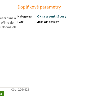
Doplňkové parametry
Kategorie
:
Okna a ventilátory
ešní okna a
EAN
:
4041431893287
e přímo do
í do vozidla.
Kód:
206/423
ka