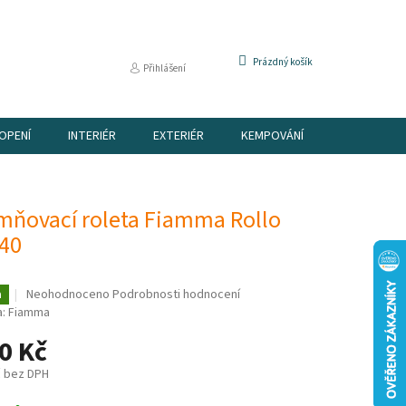
NÁKUPNÍ
Prázdný košík
Přihlášení
KOŠÍK
OPENÍ
INTERIÉR
EXTERIÉR
KEMPOVÁNÍ
DÁRKOVÉ P
mňovací roleta Fiamma Rollo
 40
Průměrné
Neohodnoceno
Podrobnosti hodnocení
a
hodnocení
a:
Fiamma
produktu
0 Kč
je
0,0
č bez DPH
z
5