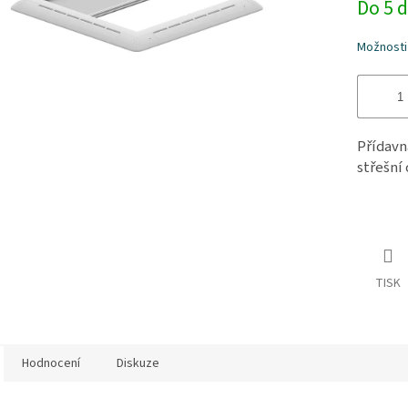
Do 5 
cena:
Možnosti
Přídavn
střešní
TISK
Hodnocení
Diskuze