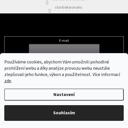
Plyn
stavbakaravanu
Topení
Odebírat newsletter
Interiér
E-mail
Exteriér
Vložením e-mailu souhlasíte s
podmínkami ochrany osobních údajů
Používáme cookies, abychom Vám umožnili pohodlné
Kempování
prohlížení webu a díky analýze provozu webu neustále
zlepšovali jeho funkce, výkon a použitelnost
.
Více informací
zde
.
Dárkové
Vytvořil Shoptet
&
poukazy
Nastavení
Kontakty
Copyright 2026
Stavbakaravanu.cz
. Všechna práva vyhrazena.
Upravit
nastavení cookies
O
Souhlasím
nás
Podmínky
ochrany