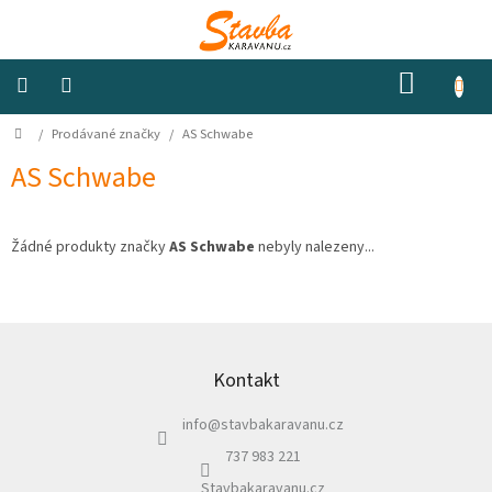
Přejít
na
obsah
NÁKUP
KOŠÍK
Domů
/
Prodávané značky
/
AS Schwabe
Izolace
a
odhlučnění
AS Schwabe
Konstrukční
materiály
Žádné produkty značky
AS Schwabe
nebyly nalezeny...
Okna
a
Z
ventilátory
á
p
Kontakt
Elektro
a
info
@
stavbakaravanu.cz
t
í
Voda
737 983 221
Stavbakaravanu.cz