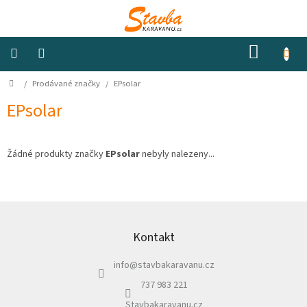
Přejít
na
obsah
NÁKUP
KOŠÍK
Domů
/
Prodávané značky
/
EPsolar
Izolace
a
odhlučnění
EPsolar
Konstrukční
materiály
Žádné produkty značky
EPsolar
nebyly nalezeny...
Okna
a
Z
ventilátory
á
p
Kontakt
Elektro
a
info
@
stavbakaravanu.cz
t
í
Voda
737 983 221
Stavbakaravanu.cz