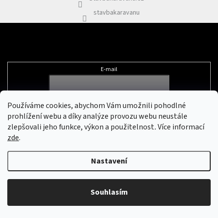
Plyn
stavbakaravanu
Topení
Odebírat newsletter
Interiér
E-mail
Exteriér
Vložením e-mailu souhlasíte s
podmínkami ochrany osobních údajů
Používáme cookies, abychom Vám umožnili pohodlné
Kempování
prohlížení webu a díky analýze provozu webu neustále
zlepšovali jeho funkce, výkon a použitelnost
.
Více informací
zde
.
Dárkové
Vytvořil Shoptet
&
poukazy
Nastavení
Kontakty
Copyright 2026
Stavbakaravanu.cz
. Všechna práva vyhrazena.
Upravit
nastavení cookies
O
Souhlasím
nás
Podmínky
ochrany