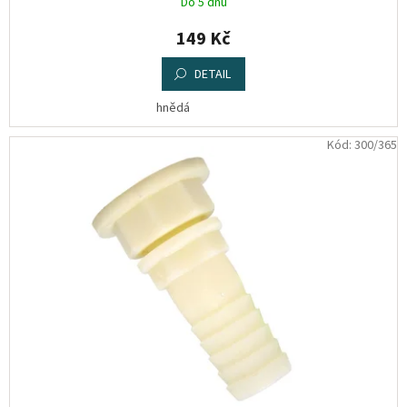
Do 5 dnů
149 Kč
DETAIL
hnědá
Kód:
300/365