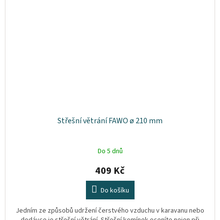
Střešní větrání FAWO ø 210 mm
Do 5 dnů
409 Kč
Do košíku
Jedním ze způsobů udržení čerstvého vzduchu v karavanu nebo
dodávce je střešní větrání. Střešní komínek oceníte nejen při