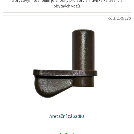
a pryžovým těsněním je vhodný pro servisní dvířka karavanů a
osobních
obytných vozů.
údajů
Kód:
250/270
Obchodní
podmínky
Vrácení
zboží
a
reklamace
Bonusový
program
Karavánek
Moje
objednávka
Přihlášení
Aretační západka