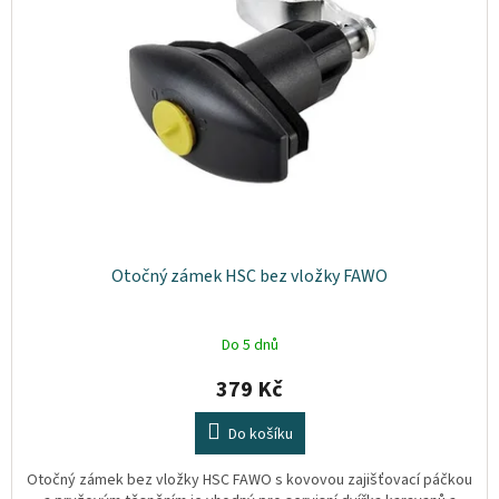
s
o
Plyn
p
d
r
u
o
Topení
k
d
t
u
ů
Interiér
k
t
Exteriér
ů
Kempování
Otočný zámek HSC bez vložky FAWO
Dárkové
poukazy
Do 5 dnů
Kontakty
379 Kč
O
Do košíku
nás
Otočný zámek bez vložky HSC FAWO s kovovou zajišťovací páčkou
Podmínky
ochrany