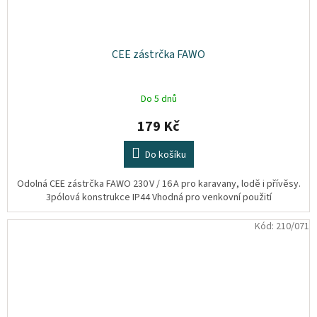
CEE zástrčka FAWO
Do 5 dnů
179 Kč
Do košíku
Odolná CEE zástrčka FAWO 230 V / 16 A pro karavany, lodě i přívěsy.
3pólová konstrukce IP44 Vhodná pro venkovní použití
Kód:
210/071