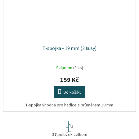
T-spojka - 19 mm (2 kusy)
Skladem
(3 ks)
159 Kč
Do košíku
T-spojka vhodná pro hadice s průměrem 19 mm.
S
1
2
t
r
27
položek celkem
O
á