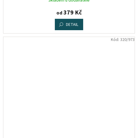
Skladem u dodavatele
379 Kč
od
DETAIL
Kód:
320/973