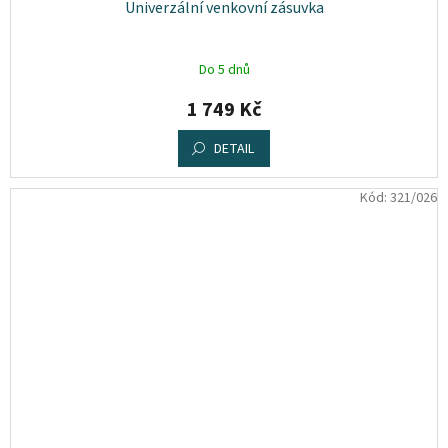
Univerzální venkovní zásuvka
Do 5 dnů
1 749 Kč
DETAIL
Kód:
321/026