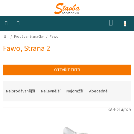
Přejít
na
obsah
NÁKUP
KOŠÍK
Domů
/
Prodávané značky
/
Fawo
Izolace
a
odhlučnění
Fawo
, Strana 2
Konstrukční
materiály
OTEVŘÍT FILTR
Okna
Ř
a
a
ventilátory
Nejprodávanější
Nejlevnější
Nejdražší
Abecedně
z
e
Elektro
V
n
Kód:
214/029
ý
í
p
p
Voda
i
r