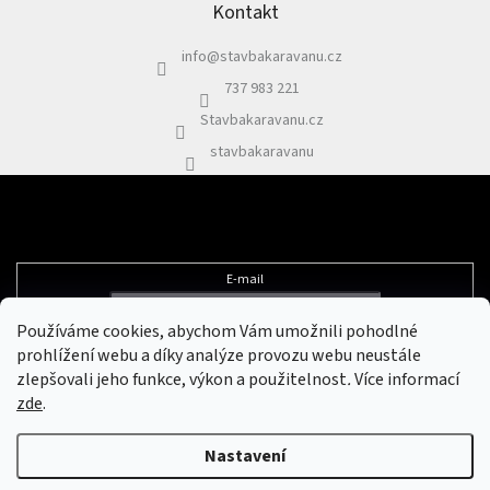
p
Kontakt
Plyn
a
info
@
stavbakaravanu.cz
t
Topení
í
737 983 221
Stavbakaravanu.cz
Interiér
stavbakaravanu
Exteriér
Odebírat newsletter
Kempování
E-mail
Dárkové
poukazy
Používáme cookies, abychom Vám umožnili pohodlné
Vložením e-mailu souhlasíte s
podmínkami ochrany osobních údajů
prohlížení webu a díky analýze provozu webu neustále
Kontakty
zlepšovali jeho funkce, výkon a použitelnost
.
Více informací
zde
.
O
nás
Vytvořil Shoptet
&
Nastavení
Podmínky
ochrany