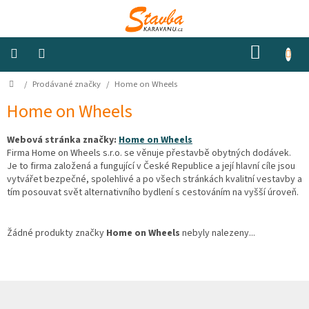
Přejít
na
obsah
NÁKUP
KOŠÍK
Domů
/
Prodávané značky
/
Home on Wheels
Izolace
a
odhlučnění
Home on Wheels
Webová stránka značky:
Home on Wheels
Konstrukční
materiály
Firma Home on Wheels s.r.o. se věnuje přestavbě obytných dodávek.
Je to firma založená a fungující v České Republice a její hlavní cíle jsou
vytvářet bezpečné, spolehlivé a po všech stránkách kvalitní vestavby a
Okna
tím posouvat svět alternativního bydlení s cestováním na vyšší úroveň.
a
ventilátory
Žádné produkty značky
Home on Wheels
nebyly nalezeny...
Elektro
Voda
Z
á