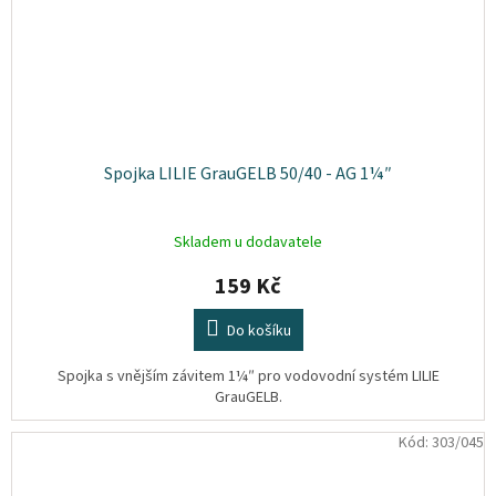
Spojka LILIE GrauGELB 50/40 - AG 1¼″
Skladem u dodavatele
159 Kč
Do košíku
Spojka s vnějším závitem 1¼″ pro vodovodní systém LILIE
GrauGELB.
Kód:
303/045