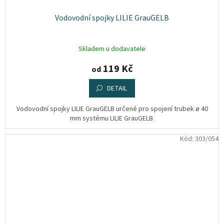
Vodovodní spojky LILIE GrauGELB
Skladem u dodavatele
119 Kč
od
DETAIL
Vodovodní spojky LILIE GrauGELB určené pro spojení trubek ø 40
mm systému LILIE GrauGELB.
Kód:
303/054