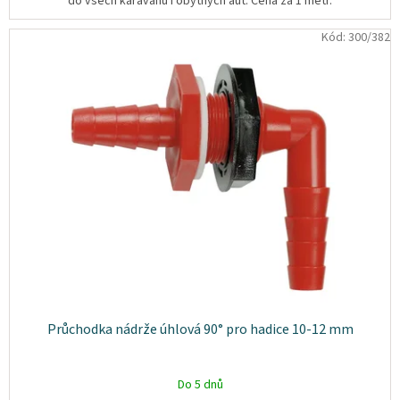
do všech karavanů i obytných aut. Cena za 1 metr.
osobních
údajů
Kód:
300/382
Obchodní
podmínky
Vrácení
zboží
a
reklamace
Bonusový
program
Karavánek
Moje
objednávka
Přihlášení
Průchodka nádrže úhlová 90° pro hadice 10-12 mm
Do 5 dnů