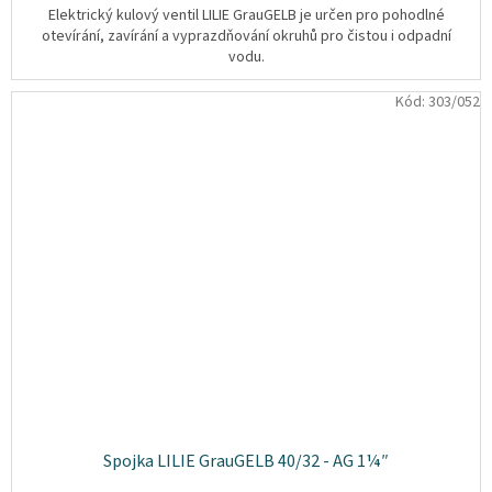
Elektrický kulový ventil LILIE GrauGELB je určen pro pohodlné
otevírání, zavírání a vyprazdňování okruhů pro čistou i odpadní
vodu.
Kód:
303/052
Spojka LILIE GrauGELB 40/32 - AG 1¼″