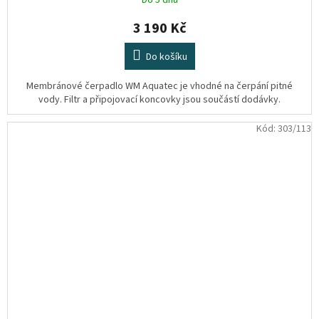
Do 5 dnů
3 190 Kč
Do košíku
Membránové čerpadlo WM Aquatec je vhodné na čerpání pitné
vody. Filtr a připojovací koncovky jsou součástí dodávky.
Kód:
303/113