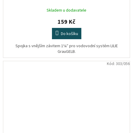
Skladem u dodavatele
159 Kč
Do košíku
Spojka s vnějším závitem 1¼″ pro vodovodní systém LILIE
GrauGELB.
Kód:
303/056