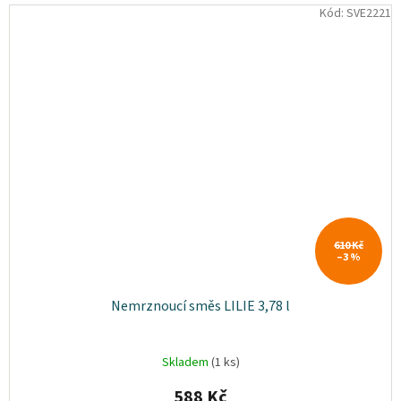
Kód:
SVE2221
610 Kč
–3 %
Nemrznoucí směs LILIE 3,78 l
Skladem
(1 ks)
588 Kč