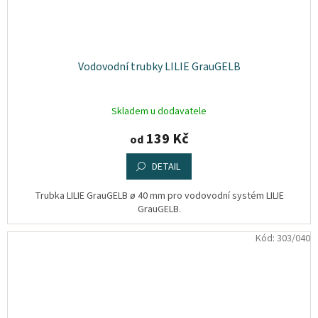
Vodovodní trubky LILIE GrauGELB
Skladem u dodavatele
139 Kč
od
DETAIL
Trubka LILIE GrauGELB ø 40 mm pro vodovodní systém LILIE
GrauGELB.
Kód:
303/040