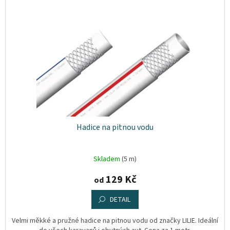
s
o
Plyn
p
d
r
u
o
Topení
k
d
t
u
ů
Interiér
k
t
Exteriér
ů
Kempování
Hadice na pitnou vodu
Dárkové
poukazy
Skladem
(5 m)
Kontakty
129 Kč
od
O
DETAIL
nás
Velmi měkké a pružné hadice na pitnou vodu od značky LILIE. Ideální
Podmínky
ochrany