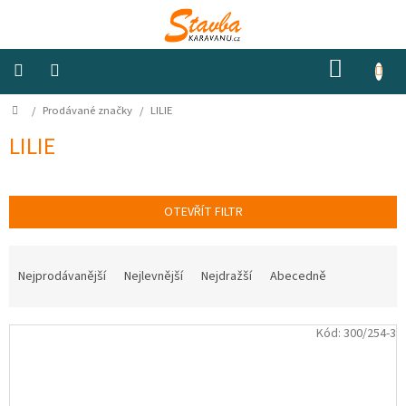
Přejít
na
obsah
NÁKUP
KOŠÍK
Domů
/
Prodávané značky
/
LILIE
Izolace
a
odhlučnění
LILIE
Konstrukční
materiály
OTEVŘÍT FILTR
Okna
Ř
a
a
ventilátory
Nejprodávanější
Nejlevnější
Nejdražší
Abecedně
z
e
Elektro
V
n
Kód:
300/254-3
ý
í
p
p
Voda
i
r