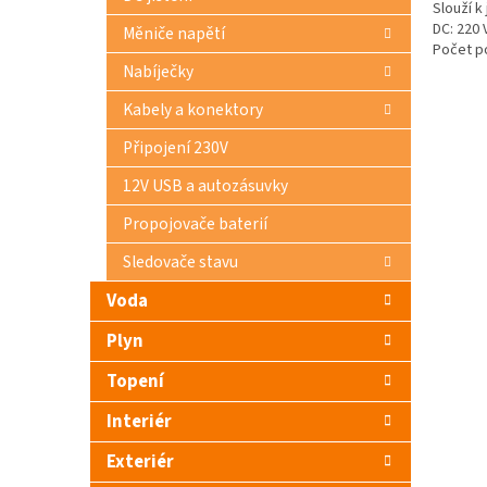
Slouží k
DC: 220 
Měniče napětí
Počet pó
Nabíječky
Kabely a konektory
Připojení 230V
12V USB a autozásuvky
Propojovače baterií
Sledovače stavu
Voda
Plyn
Topení
Interiér
Exteriér