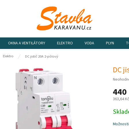
OKNA A VENTILÁTORY
ELEKTRO
VODA
PLYN
T
ů
Elektro
DC jistič 20A 2-pólový
DC ji
Průměrn
Neohodn
hodnocen
440
produktu
je
363,64 K
0,0
z
Měrná
Sklad
5
cena:
hvězdiče
Možnosti