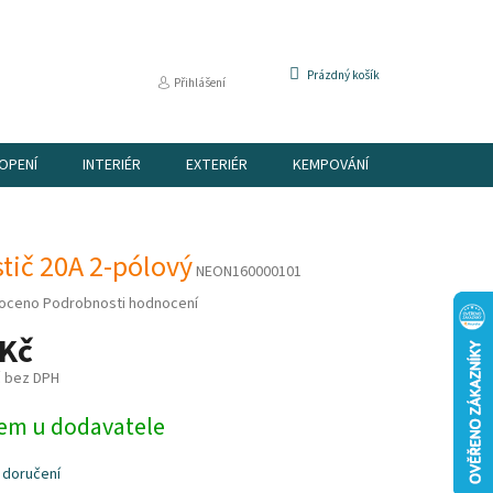
NÁKUPNÍ
Prázdný košík
Přihlášení
KOŠÍK
OPENÍ
INTERIÉR
EXTERIÉR
KEMPOVÁNÍ
DÁRKOVÉ P
stič 20A 2-pólový
NEON160000101
é
oceno
Podrobnosti hodnocení
í
 Kč
č bez DPH
em u dodavatele
k.
 doručení