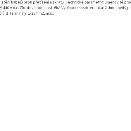
 jištění kabelů proti přetížení a zkratu. Technické parametry: Jmenovité pra
V/ 440 V d.c. Zkratová odolnost: 6kA Vypínací charakteristika: C Jmenovitý p
lů: 2 Terminály: 1-25mm2, max.