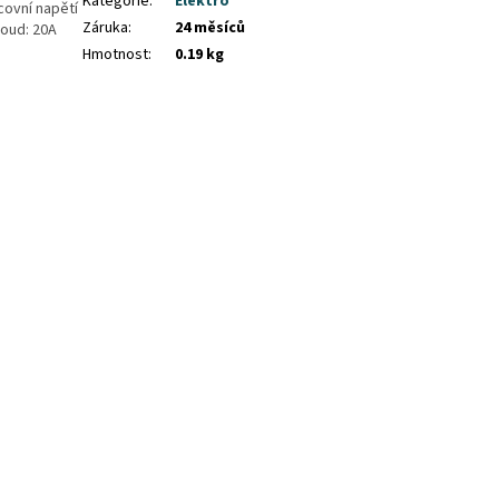
Kategorie
:
Elektro
covní napětí
Záruka
:
24 měsíců
roud: 20A
Hmotnost
:
0.19 kg