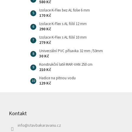
580 Kč
Izolace K-Flex bez AL folie 6 mm
170 Kč
Izolace K-Flex s AL fólií 12 mm
290 Kč
Izolace K-Flex s AL fólií 10 mm
279 Kč
Univerzální PVC přísavka 32 mm /53mm
30 Kč
Konstrukční latě MAR-VAN 250 cm
210 Kč
Hadice na pitnou vodu
129 Kč
Z
á
p
Kontakt
a
t
info
@
stavbakaravanu.cz
í