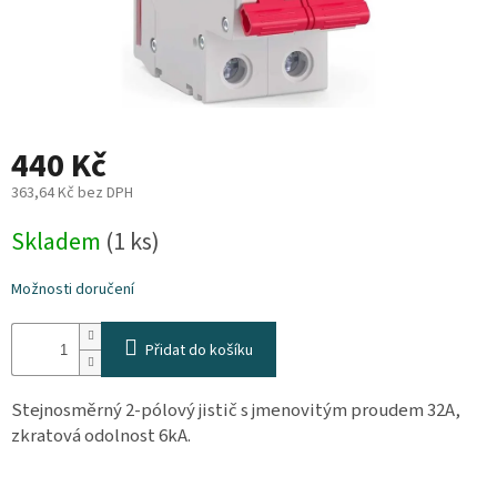
Plyn
Topení
Interiér
440 Kč
363,64 Kč bez DPH
Exteriér
Měrná
Skladem
(1 ks)
cena:
Kempování
Možnosti doručení
Dárkové
poukazy
Přidat do košíku
Kontakty
Stejnosměrný 2-pólový jistič s jmenovitým proudem 32A,
O
zkratová odolnost 6kA.
nás
Podmínky
ochrany