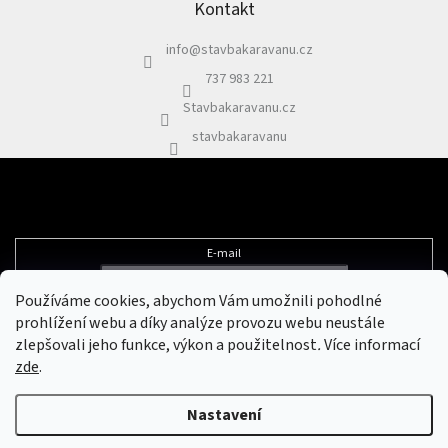
p
Kontakt
a
info
@
stavbakaravanu.cz
t
í
737 983 221
Stavbakaravanu.cz
stavbakaravanu
Odebírat newsletter
E-mail
Používáme cookies, abychom Vám umožnili pohodlné
Vložením e-mailu souhlasíte s
podmínkami ochrany osobních údajů
prohlížení webu a díky analýze provozu webu neustále
zlepšovali jeho funkce, výkon a použitelnost
.
Více informací
zde
.
Vytvořil Shoptet
&
Nastavení