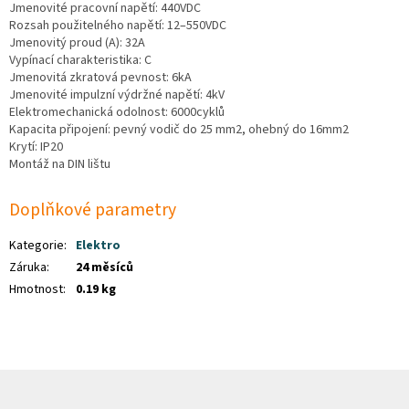
Jmenovité pracovní napětí: 440VDC
Rozsah použitelného napětí: 12–550VDC
Jmenovitý proud (A): 32A
Vypínací charakteristika: C
Jmenovitá zkratová pevnost: 6kA
Jmenovité impulzní výdržné napětí: 4kV
Elektromechanická odolnost: 6000cyklů
Kapacita připojení: pevný vodič do 25 mm2, ohebný do 16mm2
Krytí: IP20
Montáž na DIN lištu
Doplňkové parametry
Kategorie
:
Elektro
Záruka
:
24 měsíců
Hmotnost
:
0.19 kg
Z
á