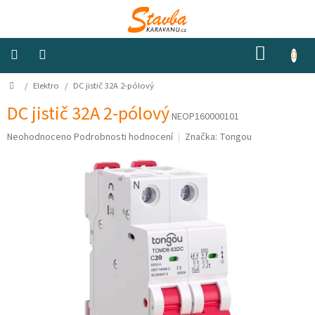
Přejít
na
obsah
NÁKUP
KOŠÍK
Domů
/
Elektro
/
DC jistič 32A 2-pólový
Izolace
a
odhlučnění
DC jistič 32A 2-pólový
NEOP160000101
Průměrné
Neohodnoceno
Podrobnosti hodnocení
Značka:
Tongou
Konstrukční
hodnocení
materiály
produktu
je
0,0
Okna
a
z
ventilátory
5
hvězdiček.
Elektro
Voda