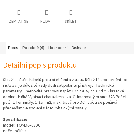
osobních
údajů
Obchodní
ZEPTAT SE
HLÍDAT
SDÍLET
podmínky
Vrácení
zboží
a
Popis
Podobné (6)
Hodnocení
Diskuze
reklamace
Bonusový
Detailní popis produktu
program
Karavánek
Slouží k jištění kabelů proti přetížení a zkratu. Důležité upozornění - při
Moje
instalaci je důležité vždy dodržet polaritu přístroje. Technické
objednávka
parametry: Jmenovité pracovní napětí DC: 220 V/ 440 V d.c. Zkratová
odolnost: 6kA Vypínací charakteristika: C Jmenovitý proud: 32A Počet
Přihlášení
pólů: 2 Terminály: 1-25mm2, max. Jistič pro DC napětí se používá
především ve spojení s fotovoltaickými panely.
Specifikace:
model: TOMD6–63DC
Počet pólů: 2