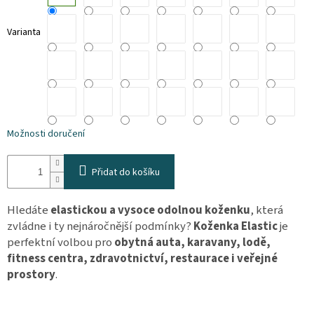
osobních
údajů
Varianta
Obchodní
podmínky
Vrácení
zboží
a
reklamace
Možnosti doručení
Bonusový
program
Karavánek
Přidat do košíku
Moje
objednávka
Hledáte
elastickou a vysoce odolnou koženku
, která
zvládne i ty nejnáročnější podmínky?
Koženka Elastic
je
Přihlášení
perfektní volbou pro
obytná auta, karavany, lodě,
fitness centra, zdravotnictví, restaurace i veřejné
prostory
.