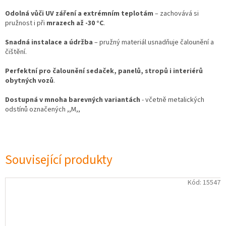
Odolná vůči UV záření a extrémním teplotám
– zachovává si
pružnost i při
mrazech až -30 °C
.
Snadná instalace a údržba
– pružný materiál usnadňuje čalounění a
čištění.
Perfektní pro čalounění sedaček, panelů, stropů i interiérů
obytných vozů
.
Dostupná v mnoha barevných variantách
- včetně metalických
odstínů označených ,,M,,
Související produkty
Kód:
15547