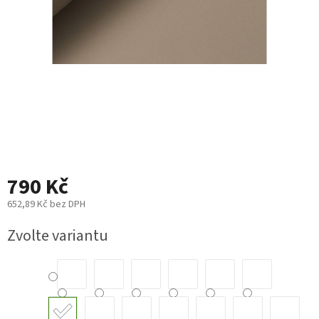
Plyn
Topení
Interiér
Exteriér
Kempování
790 Kč
Dárkové
652,89 Kč bez DPH
poukazy
Měrná
Zvolte variantu
cena:
Kontakty
O
nás
Podmínky
ochrany