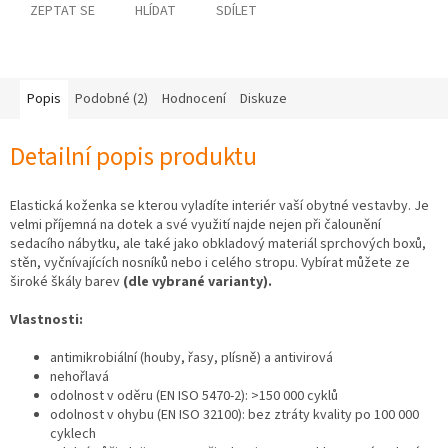
ZEPTAT SE
HLÍDAT
SDÍLET
Popis
Podobné (2)
Hodnocení
Diskuze
Detailní popis produktu
Elastická koženka se kterou vyladíte interiér vaší obytné vestavby. Je
velmi příjemná na dotek a své využití najde nejen při čalounění
sedacího nábytku, ale také jako obkladový materiál sprchových boxů,
stěn, vyčnívajících nosníků nebo i celého stropu. Vybírat můžete ze
široké škály barev
(dle vybrané varianty).
Vlastnosti:
antimikrobiální (houby, řasy, plísně) a antivirová
nehořlavá
odolnost v oděru (EN ISO 5470-2): >150 000 cyklů
odolnost v ohybu (EN ISO 32100): bez ztráty kvality po 100 000
cyklech