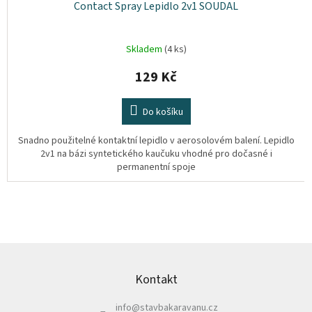
Contact Spray Lepidlo 2v1 SOUDAL
Skladem
(4 ks)
129 Kč
Do košíku
Snadno použitelné kontaktní lepidlo v aerosolovém balení. Lepidlo
2v1 na bázi syntetického kaučuku vhodné pro dočasné i
permanentní spoje
Z
á
p
Kontakt
a
info
@
stavbakaravanu.cz
t