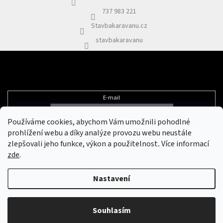
í
737 983 221
Stavbakaravanu.cz
stavbakaravanu
Odebírat newsletter
E-mail
Používáme cookies, abychom Vám umožnili pohodlné
Vložením e-mailu souhlasíte s
podmínkami ochrany osobních údajů
prohlížení webu a díky analýze provozu webu neustále
zlepšovali jeho funkce, výkon a použitelnost
.
Více informací
zde
.
Vytvořil Shoptet
&
Nastavení
Copyright 2026
Stavbakaravanu.cz
. Všechna práva vyhrazena.
Upravit
Souhlasím
nastavení cookies