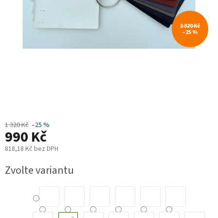
Plyn
1 320 Kč
–25 %
Topení
Interiér
Exteriér
Kempování
1 320 Kč
–25 %
990 Kč
Dárkové
poukazy
818,18 Kč bez DPH
Měrná
Kontakty
Zvolte variantu
cena:
O
nás
Podmínky
ochrany