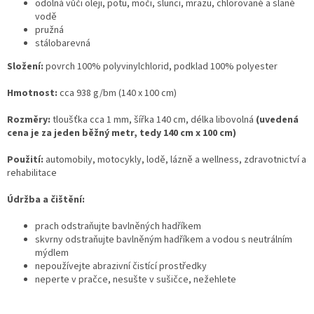
odolná vůči oleji, potu, moči, slunci, mrazu, chlorované a slané
vodě
pružná
stálobarevná
Složení:
povrch 100% polyvinylchlorid, podklad 100% polyester
Hmotnost:
cca 938 g/bm (140 x 100 cm)
Rozměry:
tloušťka cca 1 mm, šířka 140 cm, délka libovolná
(uvedená
cena je za jeden běžný metr, tedy 140 cm x 100 cm)
Použití:
automobily, motocykly, lodě, lázně a wellness, zdravotnictví a
rehabilitace
Údržba a čištění:
prach odstraňujte bavlněných hadříkem
skvrny odstraňujte bavlněným hadříkem a vodou s neutrálním
mýdlem
nepoužívejte abrazivní čistící prostředky
neperte v pračce, nesušte v sušičce, nežehlete