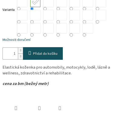
osobních
údajů
Varianta
Obchodní
podmínky
Vrácení
zboží
a
Možnosti doručení
reklamace
Bonusový
Přidat do košíku
program
Karavánek
Elastická koženka pro automobily, motocykly, lodě, lázně a
Moje
objednávka
wellness, zdravotnictví a rehabilitace.
Přihlášení
cena za bm (bežný metr)