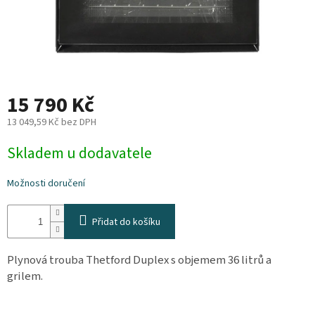
Plyn
Topení
Interiér
15 790 Kč
13 049,59 Kč bez DPH
Exteriér
Měrná
Skladem u dodavatele
cena:
Kempování
Možnosti doručení
Dárkové
poukazy
Přidat do košíku
Kontakty
Plynová trouba Thetford Duplex s objemem 36 litrů a
O
grilem.
nás
Podmínky
ochrany