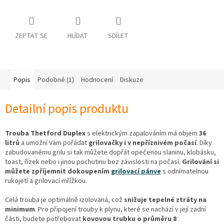
osobních
údajů
Obchodní
ZEPTAT SE
HLÍDAT
SDÍLET
podmínky
Vrácení
zboží
a
Popis
Podobné (1)
Hodnocení
Diskuze
reklamace
Bonusový
Detailní popis produktu
program
Karavánek
Trouba Thetford Duplex
s elektrickým zapalováním má objem
36
Moje
litrů
a umožní Vám pořádat
grilovačky i v nepříznivém počasí
. Díky
objednávka
zabudovanému grilu si tak můžete dopřát opečenou slaninu, klobásku,
toast, řízek nebo i jinou pochutinu bez závislosti na počasí.
Grilování si
Přihlášení
můžete zpříjemnit dokoupením
grilovací pánve
s odnímatelnou
rukojetí a grilovací mřížkou.
Celá trouba je optimálně izolovaná, což
snižuje tepelné ztráty na
minimum
. Pro připojení trouby k plynu, které se nachází v její zadní
části, budete potřebovat
kovovou trubku o průměru 8