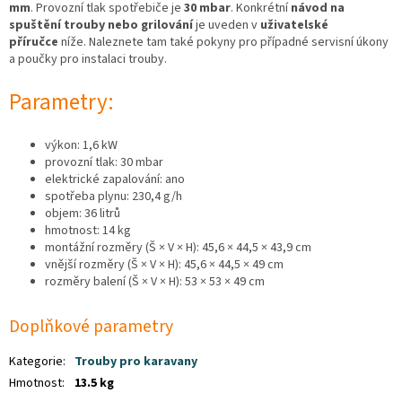
mm
. Provozní tlak spotřebiče je
30 mbar
. Konkrétní
návod na
spuštění trouby nebo grilování
je uveden v
uživatelské
příručce
níže. Naleznete tam také pokyny pro případné servisní úkony
a poučky pro instalaci trouby.
Parametry:
výkon: 1,6 kW
provozní tlak: 30 mbar
elektrické zapalování: ano
spotřeba plynu: 230,4 g/h
objem: 36 litrů
hmotnost: 14 kg
montážní rozměry (Š × V × H): 45,6 × 44,5 × 43,9 cm
vnější rozměry (Š × V × H): 45,6 × 44,5 × 49 cm
rozměry balení (Š × V × H): 53 × 53 × 49 cm
Doplňkové parametry
Kategorie
:
Trouby pro karavany
Hmotnost
:
13.5 kg