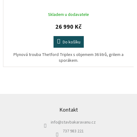
Skladem u dodavatele
26 990 Kč
Do košíku
Plynová trouba Thetford Triplex s objemem 36 litrů, grilem a
sporákem.
Z
á
p
Kontakt
a
info
@
stavbakaravanu.cz
t
í
737 983 221