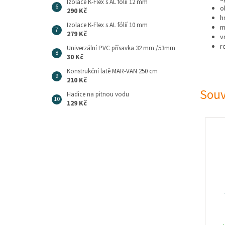
Izolace K-Flex s AL fólií 12 mm
o
290 Kč
h
Izolace K-Flex s AL fólií 10 mm
m
279 Kč
v
r
Univerzální PVC přísavka 32 mm /53mm
30 Kč
Konstrukční latě MAR-VAN 250 cm
210 Kč
Souv
Hadice na pitnou vodu
129 Kč