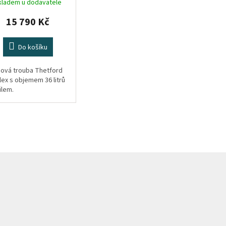
kladem u dodavatele
15 790 Kč
Do košíku
nová trouba Thetford
lex s objemem 36 litrů
ilem.