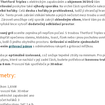
Thetford Triplex
s elektrickým zapalováním a
objemem 36 litrů
Vám
rilování
poskytne také
výhody sporáku
. Na vrchní části spotřebiče nale
elké hořáky
. Celá
deska s hořáky je prohloubená
, tudíž jí ohraničují hra
če. Tento prvek zabrání stékání tekutin a jiných nečistot mezi troubu a vedl
. Zároveň umožňuje celý sporák zakrýt
skleněným víkem
, které Vám po d
hyňské lince vytvoří
dodatečný odkládací prostor
.
aný gril
oceníte zejména při nepřízni počasí. S troubou Thetford Triplex si
opřát opečenou slaninu, klobásku, toast, řízek nebo i jinou pochutinu uvni
, lodě či jiného obytného prostoru.
Grilování si můžete zjednodušit
pením
grilovací pánve
s odnímatelnou rukojetí a grilovací mřížkou.
uba je
optimálně izolovaná
, což snižuje tepelné ztráty na minimum. Pro p
 plynu, které se nachází v její zadní části, budete potřebovat
kovovou tru
u 8 mm
. Provozní tlak spotřebiče je
30 mbar
.
metry:
ýkon:
1,6 kW
rovozní tlak: 30 mbar
lektrické zapalování: ano
očet hořáků: 3
potřeba plynu: 547,2 g/h