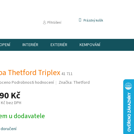
NÁKUPNÍ
Prázdný košík
Přihlášení
KOŠÍK
OPENÍ
INTERIÉR
EXTERIÉR
KEMPOVÁNÍ
DÁRKOVÉ P
a Thetford Triplex
41 711
é
oceno
Podrobnosti hodnocení
Značka:
Thetford
í
90 Kč
9 Kč bez DPH
em u dodavatele
k.
 doručení