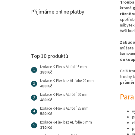
Trouba 
kromě
g
Přijímáme online platby
různě v
spotřebi
nábytek
Vaší kuc
Zabudov
můžete d
karavanu
Top 10 produktů
dokou
Izolace K-Flex s AL folií 6 mm
Celá tro
180 Kč
trouby k
Izolace K-Flex bez AL folie 20 mm
průměr
450 Kč
Para
Izolace K-Flex s AL fólií 20 mm
480 Kč
Izolace K-Flex s AL fólií 25 mm
v
580 Kč
p
Izolace K-Flex bez AL folie 6 mm
e
170 Kč
p
s