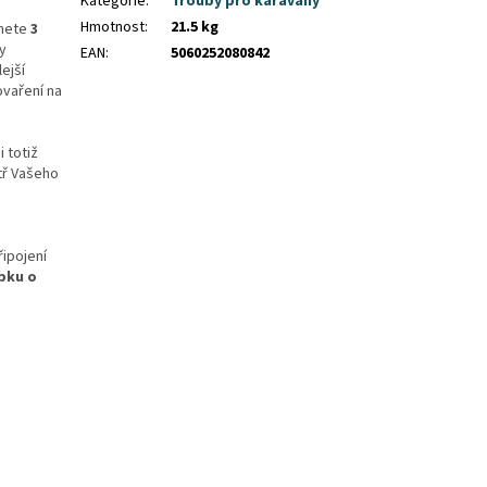
Kategorie
:
Trouby pro karavany
Hmotnost
:
21.5 kg
znete
3
ny
EAN
:
5060252080842
ejší
ovaření na
 totiž
tř Vašeho
řipojení
bku o