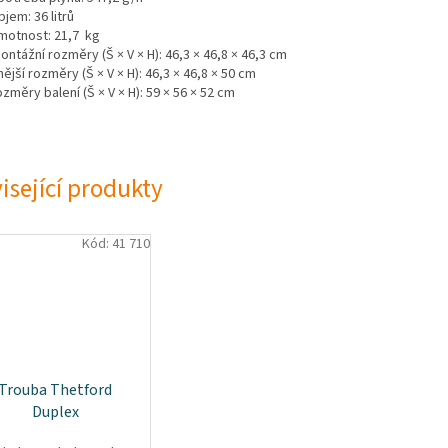
bjem: 36 litrů
motnost: 21,7 kg
ontážní rozměry (Š × V × H): 46,3 × 46,8 × 46,3 cm
nější rozměry (Š × V × H): 46,3 × 46,8 × 50 cm
ozměry balení (Š × V × H): 59 × 56 × 52 cm
isející produkty
Kód:
41 710
Trouba Thetford
Duplex