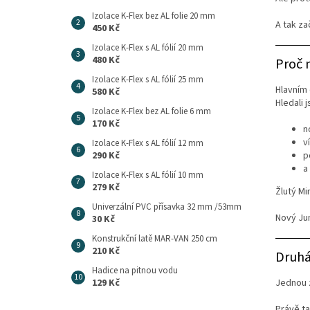
Izolace K-Flex bez AL folie 20 mm
A tak za
450 Kč
Izolace K-Flex s AL fólií 20 mm
480 Kč
Proč 
Izolace K-Flex s AL fólií 25 mm
Hlavním 
580 Kč
Hledali 
Izolace K-Flex bez AL folie 6 mm
170 Kč
n
v
Izolace K-Flex s AL fólií 12 mm
p
290 Kč
a
Izolace K-Flex s AL fólií 10 mm
279 Kč
Žlutý Mi
Univerzální PVC přísavka 32 mm /53mm
Nový Jum
30 Kč
Konstrukční latě MAR-VAN 250 cm
210 Kč
Druhá
Hadice na pitnou vodu
129 Kč
Jednou 
Právě t