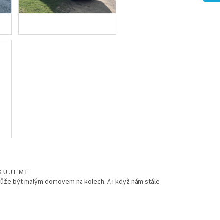
 U J E M E
 může být malým domovem na kolech. A i když nám stále