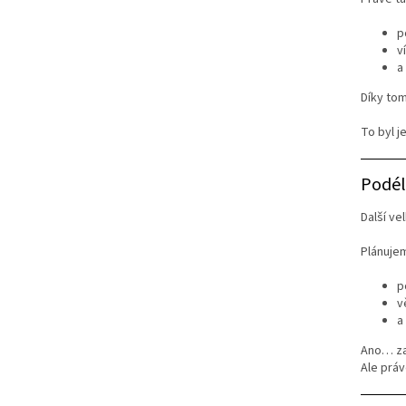
p
v
a
Díky tom
To byl j
Podél
Další ve
Plánuje
p
v
a
Ano… za
Ale práv