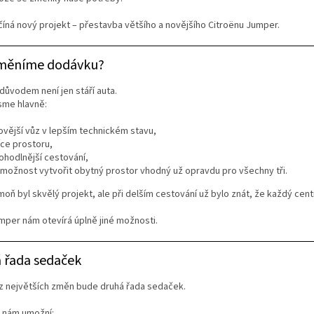
číná nový projekt – přestavba většího a novějšího Citroënu Jumper.
měníme dodávku?
důvodem není jen stáří auta.
jsme hlavně:
ovější vůz v lepším technickém stavu,
íce prostoru,
ohodlnější cestování,
 možnost vytvořit obytný prostor vhodný už opravdu pro všechny tři.
moň byl skvělý projekt, ale při delším cestování už bylo znát, že každý cent
per nám otevírá úplně jiné možnosti.
 řada sedaček
z největších změn bude druhá řada sedaček.
a nám umožní: