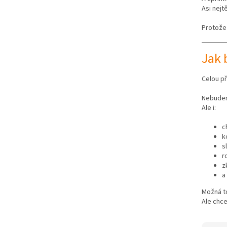
Asi nejt
Protože
Jak 
Celou př
Nebudem
Ale i:
c
k
s
r
z
a
Možná to
Ale chce