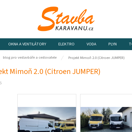
OKNA A VENTILÁTORY
ELEKTRO
VODA
PLYN
T
ů
blog pro vestavbáře a cestovatele
Projekt Mimoň 2.0 (Citroen JUMPER)
ekt Mimoň 2.0 (Citroen JUMPER)
6