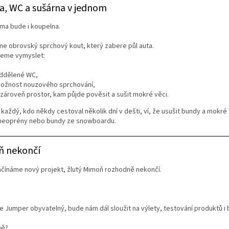
a, WC a sušárna v jednom
ma bude i koupelna.
e obrovský sprchový kout, který zabere půl auta.
ceme vymyslet:
ddělené WC,
ožnost nouzového sprchování,
 zároveň prostor, kam půjde pověsit a sušit mokré věci.
každý, kdo někdy cestoval několik dní v dešti, ví, že usušit bundy a mokr
 neoprény nebo bundy ze snowboardu.
 nekončí
ačínáme nový projekt, žlutý Mimoň rozhodně nekončí.
 Jumper obyvatelný, bude nám dál sloužit na výlety, testování produktů i
ně?