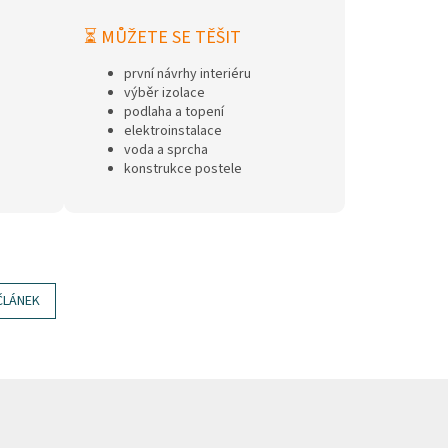
⏳ MŮŽETE SE TĚŠIT
první návrhy interiéru
výběr izolace
podlaha a topení
elektroinstalace
voda a sprcha
konstrukce postele
ČLÁNEK