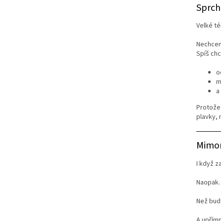
Sprch
Velké té
Nechcem
Spíš ch
o
m
a
Protože 
plavky,
Mimoň
I když z
Naopak.
Než bude
A upřím