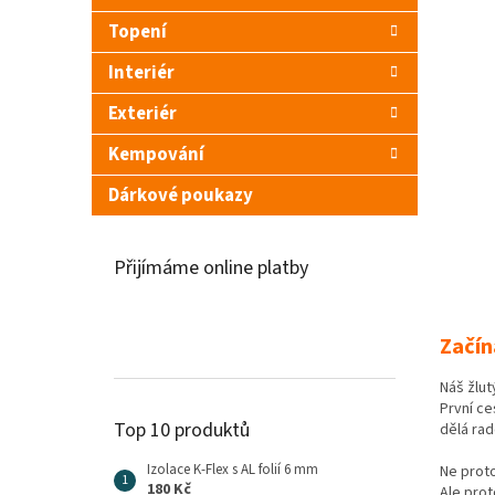
n
Topení
e
l
Interiér
Exteriér
Kempování
Dárkové poukazy
Přijímáme online platby
Začín
Náš žlut
První ce
Top 10 produktů
dělá rad
Izolace K-Flex s AL folií 6 mm
Ne proto
180 Kč
Ale prot