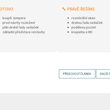
HOTOVO
🔧 PRÁVĚ ŘEŠÍME
koupě Jumpera
rozmístění oken
první návrhy rozložení
druhou řadu sedaček
plán druhé řady sedaček
podélnou postel
základní představa vestavby
koupelnu a WC
PŘEDCHOZÍ ČLÁNEK
DALŠÍ 