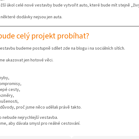
ěžší úkol celé nové vestavby bude vytvořit auto, které bude mít stejně „živ
 některé dodávky nejsou jen auta.
bude celý projekt probíhat?
estavbu budeme postupně sdílet zde na blogu i na sociálních sítích.
e ukazovat jen hotové věci.
hyby,
ompromisy,
lepé cesty,
ozměry,
kušenosti,
 důvody, proč jsme něco udělali právě takto.
 nebude nejrychlejší vestavba.
me, aby dávala smysl pro reálné cestování.