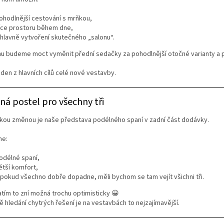
ohodlnější cestování s mrňkou,
íce prostoru během dne,
 hlavně vytvoření skutečného „salonu“.
u budeme moct vyměnit přední sedačky za pohodlnější otočné varianty a po
eden z hlavních cílů celé nové vestavby.
ná postel pro všechny tři
lkou změnou je naše představa podélného spaní v zadní část dodávky.
me:
odélné spaní,
ětší komfort,
 pokud všechno dobře dopadne, měli bychom se tam vejít všichni tři.
tím to zní možná trochu optimisticky 😀
ě hledání chytrých řešení je na vestavbách to nejzajímavější.