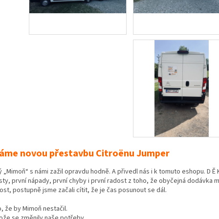
áme novou přestavbu Citroënu Jumper
ý „Mimoň“ s námi zažil opravdu hodně. A přivedl nás i k tomuto eshopu. D Ě K
sty, první nápady, první chyby i první radost z toho, že obyčejná dodávka
ost, postupně jsme začali cítit, že je čas posunout se dál.
, že by Mimoň nestačil.
ože se změnily naše potřeby.